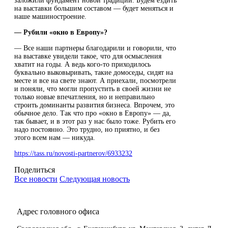
заложили фундамент новой традиции. Будем ездить
на выставки большим составом — будет меняться и
наше машиностроение.
― Рубили «окно в Европу»?
― Все наши партнеры благодарили и говорили, что
на выставке увидели такое, что для осмысления
хватит на годы. А ведь кого-то приходилось
буквально выковыривать, такие домоседы, сидят на
месте и все на свете знают. А приехали, посмотрели
и поняли, что могли пропустить в своей жизни не
только новые впечатления, но и неправильно
строить доминанты развития бизнеса. Впрочем, это
обычное дело. Так что про «окно в Европу» — да,
так бывает, и в этот раз у нас было тоже. Рубить его
надо постоянно. Это трудно, но приятно, и без
этого всем нам — никуда.
https://tass.ru/novosti-partnerov/6933232
Поделиться
Все новости
Следующая новость
Адрес головного офиса