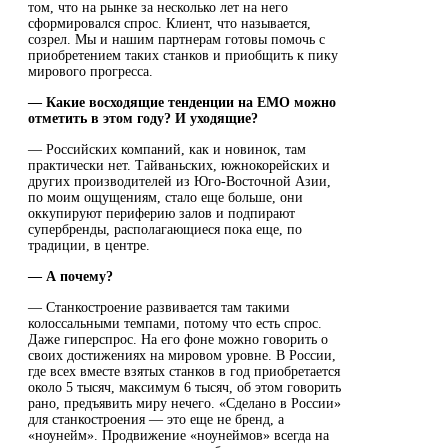
том, что на рынке за несколько лет на него
сформировался спрос. Клиент, что называется,
созрел. Мы и нашим партнерам готовы помочь с
приобретением таких станков и приобщить к пику
мирового прогресса.
― Какие восходящие тенденции на EMO можно
отметить в этом году? И уходящие?
― Российских компаний, как и новинок, там
практически нет. Тайваньских, южнокорейских и
других производителей из Юго-Восточной Азии,
по моим ощущениям, стало еще больше, они
оккупируют периферию залов и подпирают
супербренды, располагающиеся пока еще, по
традиции, в центре.
― А почему?
― Станкостроение развивается там такими
колоссальными темпами, потому что есть спрос.
Даже гиперспрос. На его фоне можно говорить о
своих достижениях на мировом уровне. В России,
где всех вместе взятых станков в год приобретается
около 5 тысяч, максимум 6 тысяч, об этом говорить
рано, предъявить миру нечего. «Сделано в России»
для станкостроения — это еще не бренд, а
«ноунейм». Продвижение «ноунеймов» всегда на