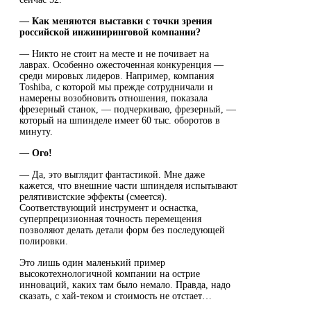
― Как меняются выставки с точки зрения
российской инжиниринговой компании?
― Никто не стоит на месте и не почивает на
лаврах. Особенно ожесточенная конкуренция —
среди мировых лидеров. Например, компания
Toshiba, с которой мы прежде сотрудничали и
намерены возобновить отношения, показала
фрезерный станок, — подчеркиваю, фрезерный, —
который на шпинделе имеет 60 тыс. оборотов в
минуту.
― Ого!
― Да, это выглядит фантастикой. Мне даже
кажется, что внешние части шпинделя испытывают
релятивистские эффекты (смеется).
Соответствующий инструмент и оснастка,
суперпрецизионная точность перемещения
позволяют делать детали форм без последующей
полировки.
Это лишь один маленький пример
высокотехнологичной компании на острие
инноваций, каких там было немало. Правда, надо
сказать, с хай-теком и стоимость не отстает…