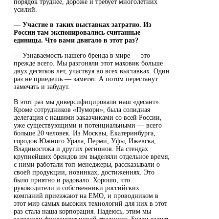
порядок труднее, дороже и требует многолетних
усилий.
― Участие в таких выставках затратно. Из
России там экспонировались считанные
единицы. Что вами двигало в этот раз?
― Узнаваемость нашего бренда в мире — это
прежде всего. Мы разгоняли этот маховик больше
двух десятков лет, участвуя во всех выставках. Один
раз не приедешь — заметят. А потом перестанут
замечать и забудут.
В этот раз мы диверсифицировали наш «десант».
Кроме сотрудников «Пумори», была солидная
делегация с нашими заказчиками со всей России,
уже существующими и потенциальными — всего
больше 20 человек. Из Москвы, Екатеринбурга,
городов Южного Урала, Перми, Уфы, Ижевска,
Владивостока и других регионов. На стендах
крупнейших брендов им выделяли отдельное время,
с ними работали топ-менеджеры, рассказывали о
своей продукции, новинках, достижениях. Это
было приятно и радовало. Хорошо, что
руководители и собственники российских
компаний приезжают на EMO, и проводником в
этот мир самых высоких технологий для них в этот
раз стала наша корпорация. Надеюсь, этим мы