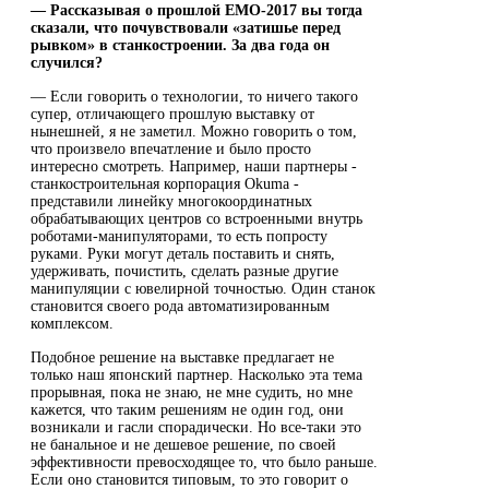
― Рассказывая о прошлой EMO-2017 вы тогда
сказали, что почувствовали «затишье перед
рывком» в станкостроении. За два года он
случился?
― Если говорить о технологии, то ничего такого
супер, отличающего прошлую выставку от
нынешней, я не заметил. Можно говорить о том,
что произвело впечатление и было просто
интересно смотреть. Например, наши партнеры -
станкостроительная корпорация Okuma -
представили линейку многокоординатных
обрабатывающих центров со встроенными внутрь
роботами-манипуляторами, то есть попросту
руками. Руки могут деталь поставить и снять,
удерживать, почистить, сделать разные другие
манипуляции с ювелирной точностью. Один станок
становится своего рода автоматизированным
комплексом.
Подобное решение на выставке предлагает не
только наш японский партнер. Насколько эта тема
прорывная, пока не знаю, не мне судить, но мне
кажется, что таким решениям не один год, они
возникали и гасли спорадически. Но все-таки это
не банальное и не дешевое решение, по своей
эффективности превосходящее то, что было раньше.
Если оно становится типовым, то это говорит о