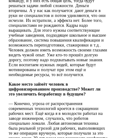
команду, и у них есть общая цель, тогда будут
решаться задачи любой сложности. Деньги
вторичны. А у нас как получается: дают деньги в
руки не специалистов и потом удивляются, что они
исчезли. Их истратили, а эффекта нет. Более того,
специалистами не рождаются. Кадры надо
выращивать. Для этого нужны соответствующие
учебные заведения, подходящее школьное и высшее
образование, система повышения квалификации и
возможность переподготовки, стажировки и т.д..
Человек должен иметь возможность своими глазами
видеть чужой опыт. Уже кто-то прошёл долгую
дорогу, поэтому надо подхватывать новые знания.
Если воспитаем нужных людей, которые будут
мотивированы и получат при этом ещё и
необходимые ресурсы, то всё получится.
Какое место займёт человек в
цифровизированном производстве? Может ли
это увеличить безработицу в будущем?
— Конечно, угроза от распространения
современных технологий кроется в сокращении
рабочих мест. Ещё когда я в молодости работал на
заводе инженером, случалось, что роботов
специально ломали. Любая автономная техника
была реальной угрозой для рабочих, выполняющих
те же операции вручную, которые получали за это