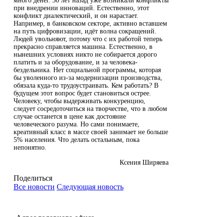
много денег. 30 лет назад уже возникали конфликты
при внедрении инноваций. Естественно, этот
конфликт диалектический, и он нарастает.
Например, в банковском секторе, активно вставшем
на путь цифровизации, идёт волна сокращений.
Людей увольняют, потому что с их работой теперь
прекрасно справляется машина. Естественно, в
нынешних условиях никто не собирается дорого
платить и за оборудование, и за человека-
бездельника. Нет социальной программы, которая
бы уволенного из-за модернизации производства,
обязала куда-то трудоустраивать. Кем работать? В
будущем этот вопрос будет становиться острее.
Человеку, чтобы выдерживать конкуренцию,
следует сосредоточиться на творчестве, что в любом
случае останется в цене как достояние
человеческого разума. Но сами понимаете,
креативный класс в массе своей занимает не больше
5% населения. Что делать остальным, пока
непонятно.
Ксения Ширяева
Поделиться
Все новости
Следующая новость