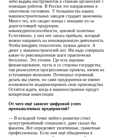
либо выдача инструментов к станкам организуют с
помощью роботов. В России это направлении в
зачаточном состоянии. У большинства наших
машиностроительных заводов страдает экономика.
Много тех, кто сводит концы с концами из-за
дорогостоящей продукции,
неконкурентоспособности, ценовой политики.
Естественно, у них нет запаса прибыли, который
можно направить на инновационную деятельность.
Чтобы внедрять технологию, нужны деньги. А
денег у машиностроителей нет. Им надо совершать
какие-то революционные шаги практически
бесплатно. Это утопия. Где есть хорошее
финансирование, пусть и со стороны государства,
там реализуются прогрессивные проекты, ничем не
уступающие японским. Потенциал огромный,
делать мы умеем, но сами предприятия не имеют
возможности модернизировать свои производства.
Остаётся ждать, когда в машиностроение придут
конкретные инвестиции.
От чего ещё зависит цифровой успех
промышленных предприятий?
— В исходной точке любого развития стоит
целеустремлённый специалист, даже сказал бы
фанатик. Всё определяют увлечённые, грамотные
профессионалы. Если они ещё объединены в