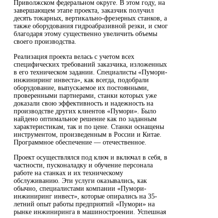
Приволжском федеральном округе. В этом году, на
завершающем этапе проекта, заказчик получил
десять токарных, вертикально-фрезерных станков, а
также оборудования гидроабразивной резки, и смог
благодаря этому существенно увеличить объемы
своего производства.
Реализация проекта велась с учетом всех
специфических требований заказчика, изложенных
в его техническом задании. Специалисты «Пумори-
инжиниринг инвеста», как всегда, подобрали
оборудование, выпускаемое их постоянными,
проверенными партнерами, станки которых уже
доказали свою эффективность и надежность на
производстве других клиентов «Пумори». Было
найдено оптимальное решение как по заданным
характеристикам, так и по цене. Станки оснащены
инструментом, произведенным в России и Китае.
Программное обеспечение — отечественное.
Проект осуществлялся под ключ и включал в себя, в
частности, пусконаладку и обучение персонала
работе на станках и их техническому
обслуживанию. Эти услуги оказывались, как
обычно, специалистами компании «Пумори-
инжиниринг инвест», которые опирались на 35-
летний опыт работы предприятий «Пумори» на
рынке инжиниринга в машиностроении. Успешная