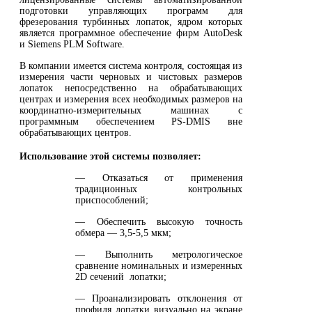
подготовки управляющих программ для
фрезерования турбинных лопаток, ядром которых
является программное обеспечение фирм AutoDesk
и Siemens PLM Software.
В компании имеется система контроля, состоящая из
измерения части черновых и чистовых размеров
лопаток непосредственно на обрабатывающих
центрах и измерения всех необходимых размеров на
координатно-измерительных машинах с
программным обеспечением PS-DMIS вне
обрабатывающих центров.
Использование этой системы позволяет:
— Отказаться от применения
традиционных контрольных
приспособлений;
— Обеспечить высокую точность
обмера — 3,5-5,5 мкм;
— Выполнить метрологическое
сравнение номинальных и измеренных
2D сечений лопатки;
— Проанализировать отклонения от
профиля лопатки визуально на экране