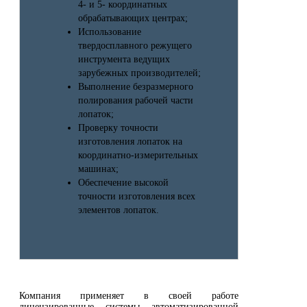
4- и 5- координатных
обрабатывающих центрах;
Использование
твердосплавного режущего
инструмента ведущих
зарубежных производителей;
Выполнение безразмерного
полирования рабочей части
лопаток;
Проверку точности
изготовления лопаток на
координатно-измерительных
машинах;
Обеспечение высокой
точности изготовления всех
элементов лопаток.
Компания применяет в своей работе
лицензированные системы автоматизированной