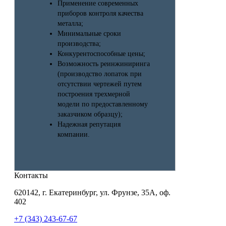
Применение современных
приборов контроля качества
металла;
Минимальные сроки
производства;
Конкурентоспособные цены;
Возможность реинжиниринга
(производство лопаток при
отсутствии чертежей путем
построения трехмерной
модели по предоставленному
заказчиком образцу);
Надежная репутация
компании.
Контакты
620142, г. Екатеринбург, ул. Фрунзе, 35А, оф.
402
+7 (343) 243-67-67