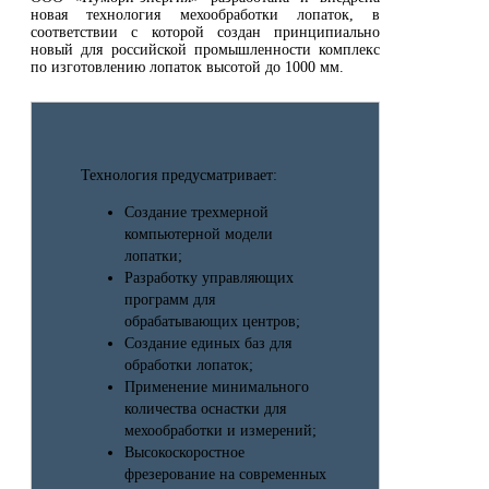
новая технология мехообработки лопаток, в
соответствии с которой создан принципиально
новый для российской промышленности комплекс
по изготовлению лопаток высотой до 1000 мм.
Технология предусматривает:
Создание трехмерной
компьютерной модели
лопатки;
Разработку управляющих
программ для
обрабатывающих центров;
Создание единых баз для
обработки лопаток;
Применение минимального
количества оснастки для
мехообработки и измерений;
Высокоскоростное
фрезерование на современных