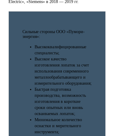
Electric», «Siemens» в 2018 — 2019 гг.
Cильные стороны ООО «Пумори-
энергия»:
Высококвалифицированные
специалисты;
Высокое качество
изготовления лопаток за счет
использования современного
металлообрабатывающего и
измерительного оборудования;
Быстрая подготовка
производства, возможность
изготовления в короткие
сроки опытных или вновь
осваиваемых лопаток;
Минимальное количество
оснастки и мерительного
инструмента;