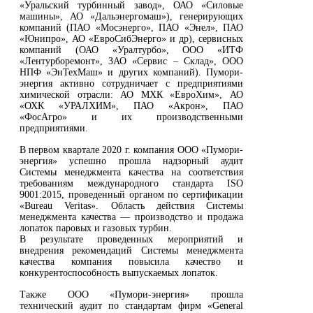
«Уральский турбинный завод», ОАО «Силовые
машины», АО «Дальэнергомаш»), генерирующих
компаний (ПАО «Мосэнерго», ПАО «Энел», ПАО
«Юнипро», АО «ЕвроСибЭнерго» и др), сервисных
компаний (ОАО «Уралтурбо», ООО «ИТФ
«Лентурборемонт», ЗАО «Сервис – Склад», ООО
НПФ «ЭнТехМаш» и других компаний). Пумори-
энергия активно сотрудничает с предприятиями
химической отрасли: АО МХК «ЕвроХим», АО
«ОХК «УРАЛХИМ», ПАО «Акрон», ПАО
«ФосАгро» и их производственными
предприятиями.
В первом квартале 2020 г. компания ООО «Пумори-
энергия» успешно прошла надзорный аудит
Системы менеджмента качества на соответствия
требованиям международного стандарта ISO
9001:2015, проведенный органом по сертификации
«Bureau Veritas». Область действия Системы
менеджмента качества — производство и продажа
лопаток паровых и газовых турбин.
В результате проведенных мероприятий и
внедрения рекомендаций Системы менеджмента
качества компания повысила качество и
конкурентоспособность выпускаемых лопаток.
Также ООО «Пумори-энергия» прошла
технический аудит по стандартам фирм «General